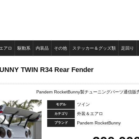
エアロ
駆動系
内装品
その他
ステッカー＆グッズ類
足回り
NNY TWIN R34 Rear Fender
Pandem RocketBunny製チューニングパーツ通信販
ツイン
モデル
外装＆エアロ
カテゴリ
Pandem RocketBunny
ブランド