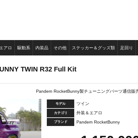
エアロ
駆動系
内装品
その他
ステッカー＆グッズ類
足回り
NNY TWIN R32 Full Kit
Pandem RocketBunny製チューニングパーツ通信販
ツイン
モデル
外装＆エアロ
カテゴリ
Pandem RocketBunny
ブランド