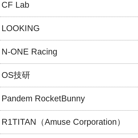
CF Lab
LOOKING
N-ONE Racing
OS技研
Pandem RocketBunny
R1TITAN（Amuse Corporation）