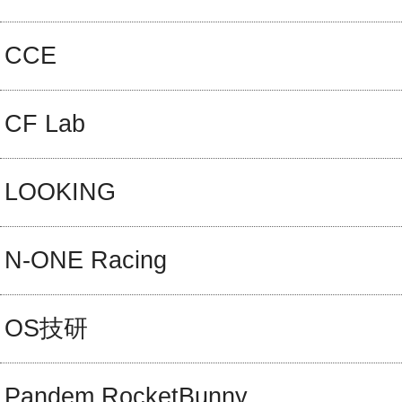
CCE
CF Lab
LOOKING
N-ONE Racing
OS技研
Pandem RocketBunny