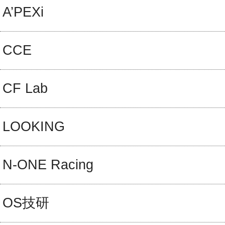
A’PEXi
CCE
CF Lab
LOOKING
N-ONE Racing
OS技研