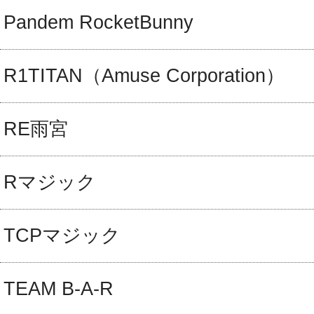
Pandem RocketBunny
R1TITAN（Amuse Corporation）
RE雨宮
Rマジック
TCPマジック
TEAM B-A-R