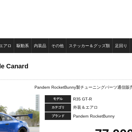
エアロ
駆動系
内装品
その他
ステッカー＆グッズ類
足回り
de Canard
Pandem RocketBunny製チューニングパーツ通信販
R35 GT-R
モデル
外装＆エアロ
カテゴリ
Pandem RocketBunny
ブランド