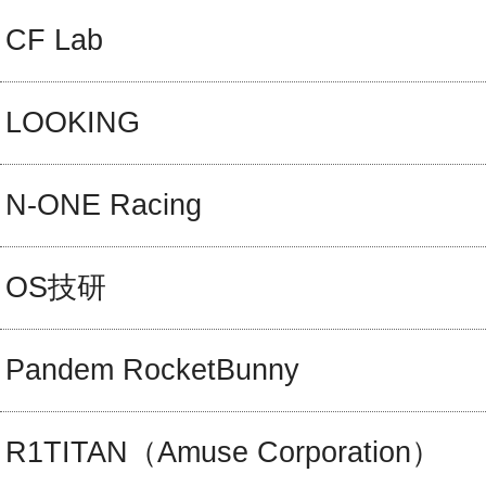
CF Lab
LOOKING
N-ONE Racing
OS技研
Pandem RocketBunny
R1TITAN（Amuse Corporation）