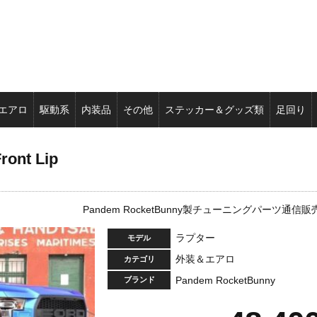
エアロ
駆動系
内装品
その他
ステッカー＆グッズ類
足回り
ont Lip
Pandem RocketBunny製チューニングパーツ通信販
ラプター
モデル
外装＆エアロ
カテゴリ
Pandem RocketBunny
ブランド