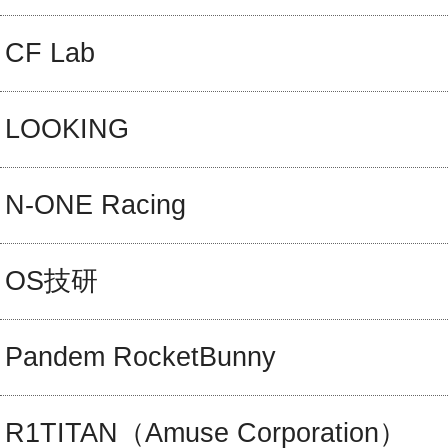
CF Lab
LOOKING
N-ONE Racing
OS技研
Pandem RocketBunny
R1TITAN（Amuse Corporation）