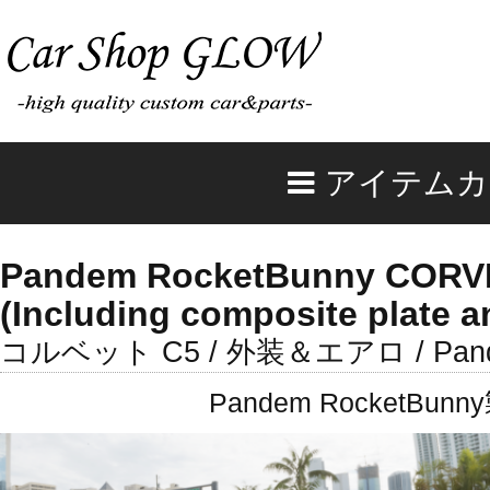
アイテムカ
Pandem RocketBunny CORV
(Including composite plate 
コルベット C5 / 外装＆エアロ / Pande
Pandem Rocket