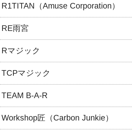
R1TITAN（Amuse Corporation）
RE雨宮
Rマジック
TCPマジック
TEAM B-A-R
Workshop匠（Carbon Junkie）