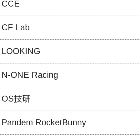
CCE
CF Lab
LOOKING
N-ONE Racing
OS技研
Pandem RocketBunny