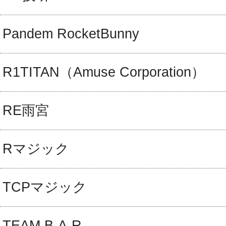
Pandem RocketBunny
R1TITAN（Amuse Corporation）
RE雨宮
Rマジック
TCPマジック
TEAM B-A-R