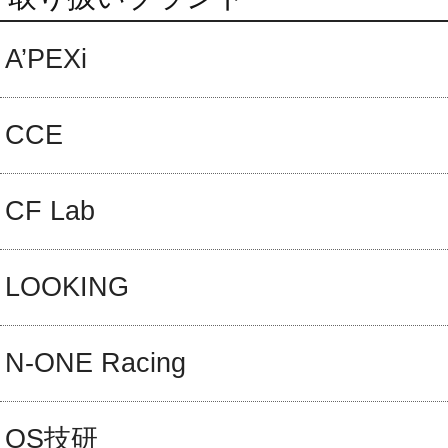
A’PEXi
CCE
CF Lab
LOOKING
N-ONE Racing
OS技研