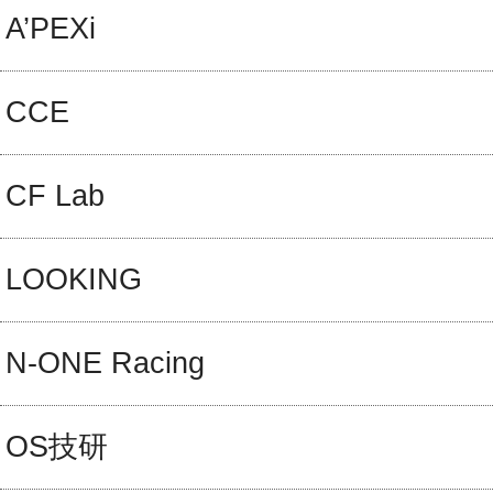
A’PEXi
CCE
CF Lab
LOOKING
N-ONE Racing
OS技研