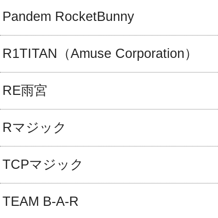
Pandem RocketBunny
R1TITAN（Amuse Corporation）
RE雨宮
Rマジック
TCPマジック
TEAM B-A-R