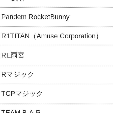
Pandem RocketBunny
R1TITAN（Amuse Corporation）
RE雨宮
Rマジック
TCPマジック
TEAM B-A-R