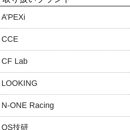
A’PEXi
CCE
CF Lab
LOOKING
N-ONE Racing
OS技研