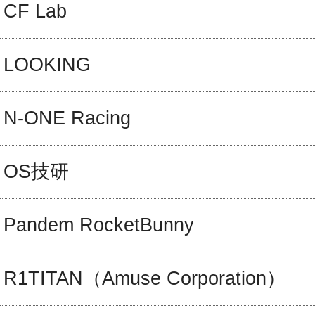
CF Lab
LOOKING
N-ONE Racing
OS技研
Pandem RocketBunny
R1TITAN（Amuse Corporation）