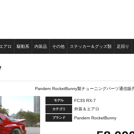
エアロ
駆動系
内装品
その他
ステッカー＆グッズ類
足回り
e
Pandem RocketBunny製チューニングパーツ通信販
FC3S RX-7
モデル
外装＆エアロ
カテゴリ
Pandem RocketBunny
ブランド