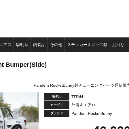
エアロ
駆動系
内装品
その他
ステッカー＆グッズ類
足回り
t Bumper(Side)
Pandem RocketBunny製チューニングパーツ通信販
TITAN
モデル
外装＆エアロ
カテゴリ
Pandem RocketBunny
ブランド