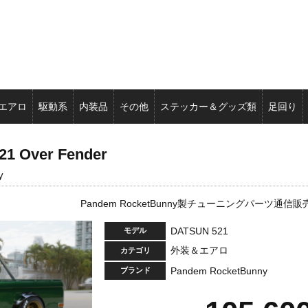
エアロ
駆動系
内装品
その他
ステッカー＆グッズ類
足回り
1 Over Fender
y
Pandem RocketBunny製チューニングパーツ通信販
DATSUN 521
モデル
外装＆エアロ
カテゴリ
Pandem RocketBunny
ブランド