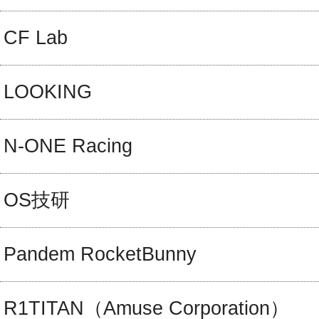
CF Lab
LOOKING
N-ONE Racing
OS技研
Pandem RocketBunny
R1TITAN（Amuse Corporation）