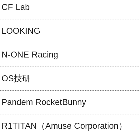
CF Lab
LOOKING
N-ONE Racing
OS技研
Pandem RocketBunny
R1TITAN（Amuse Corporation）