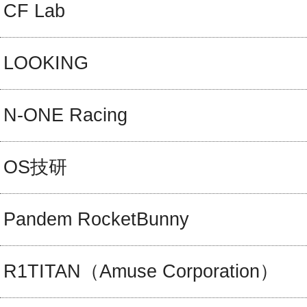
CF Lab
LOOKING
N-ONE Racing
OS技研
Pandem RocketBunny
R1TITAN（Amuse Corporation）