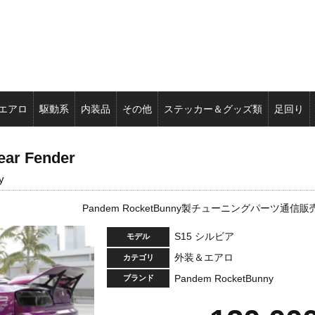
エアロ
駆動系
内装品
その他
ステッカー＆グッズ類
足回り
ar Fender
y
Pandem RocketBunny製チューニングパーツ通信販
S15 シルビア
モデル
外装＆エアロ
カテゴリ
Pandem RocketBunny
ブランド