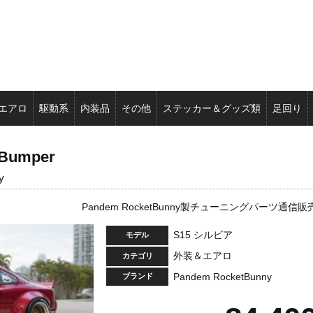
エアロ
駆動系
内装品
その他
ステッカー＆グッズ類
足回り
 Bumper
y
Pandem RocketBunny製チューニングパーツ通信販
S15 シルビア
モデル
外装＆エアロ
カテゴリ
Pandem RocketBunny
ブランド