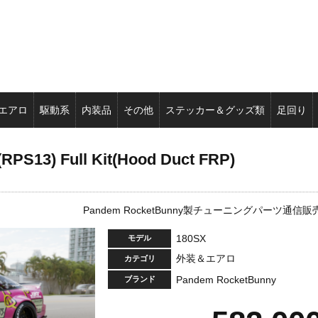
エアロ
駆動系
内装品
その他
ステッカー＆グッズ類
足回り
PS13) Full Kit(Hood Duct FRP)
Pandem RocketBunny製チューニングパーツ通信販
180SX
モデル
外装＆エアロ
カテゴリ
Pandem RocketBunny
ブランド