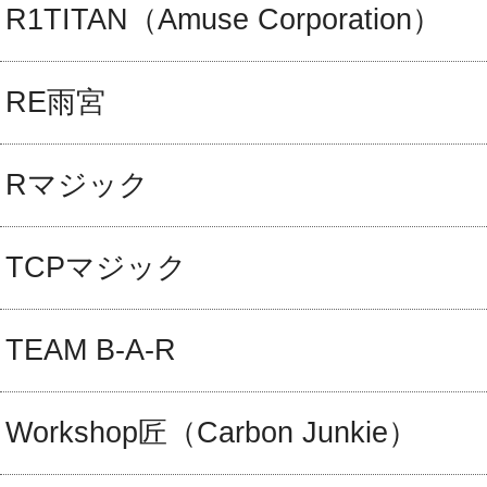
R1TITAN（Amuse Corporation）
RE雨宮
Rマジック
TCPマジック
TEAM B-A-R
Workshop匠（Carbon Junkie）