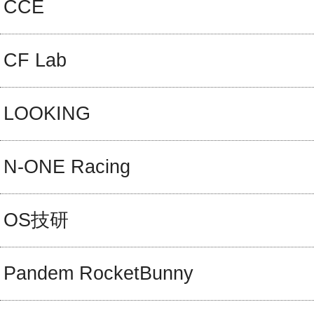
CCE
CF Lab
LOOKING
N-ONE Racing
OS技研
Pandem RocketBunny