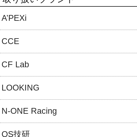
A’PEXi
CCE
CF Lab
LOOKING
N-ONE Racing
OS技研