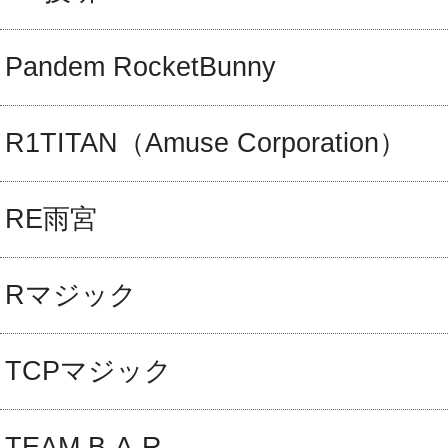
Pandem RocketBunny
R1TITAN（Amuse Corporation）
RE雨宮
Rマジック
TCPマジック
TEAM B-A-R