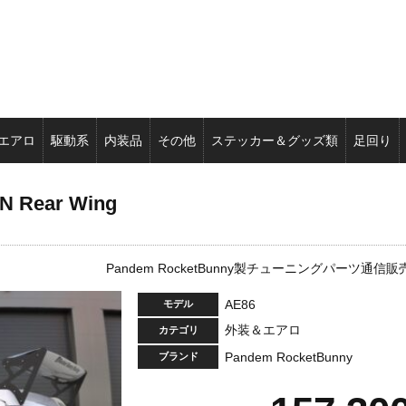
エアロ
駆動系
内装品
その他
ステッカー＆グッズ類
足回り
N Rear Wing
Pandem RocketBunny製チューニングパーツ通信販
AE86
モデル
外装＆エアロ
カテゴリ
Pandem RocketBunny
ブランド