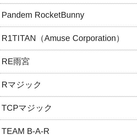
Pandem RocketBunny
R1TITAN（Amuse Corporation）
RE雨宮
Rマジック
TCPマジック
TEAM B-A-R