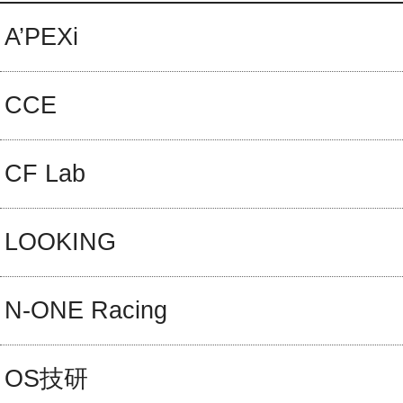
A’PEXi
CCE
CF Lab
LOOKING
N-ONE Racing
OS技研