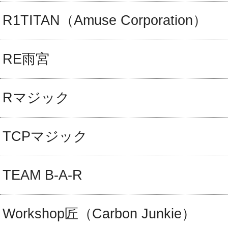
R1TITAN（Amuse Corporation）
RE雨宮
Rマジック
TCPマジック
TEAM B-A-R
Workshop匠（Carbon Junkie）