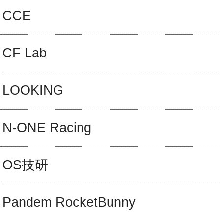
CCE
CF Lab
LOOKING
N-ONE Racing
OS技研
Pandem RocketBunny