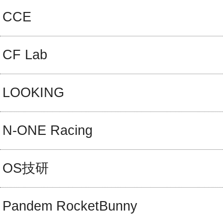
CCE
CF Lab
LOOKING
N-ONE Racing
OS技研
Pandem RocketBunny