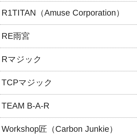
R1TITAN（Amuse Corporation）
RE雨宮
Rマジック
TCPマジック
TEAM B-A-R
Workshop匠（Carbon Junkie）