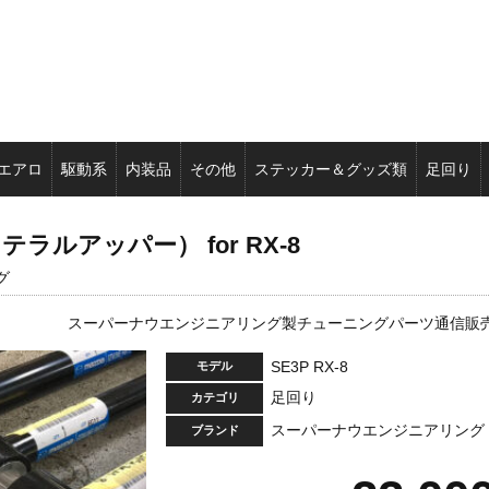
エアロ
駆動系
内装品
その他
ステッカー＆グッズ類
足回り
ルアッパー） for RX-8
グ
スーパーナウエンジニアリング製チューニングパーツ通信販
SE3P RX-8
モデル
足回り
カテゴリ
スーパーナウエンジニアリング
ブランド