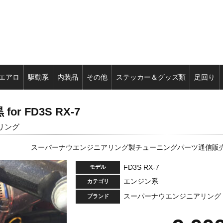
エアロ
駆動系
内装品
その他
ステッカー＆グッズ類
足回り
 FD3S RX-7
アリング
スーパーナウエンジニアリング製チューニングパーツ通信販
FD3S RX-7
モデル
エンジン系
カテゴリ
スーパーナウエンジニアリング
ブランド