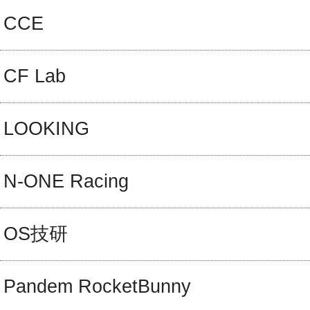
CCE
CF Lab
LOOKING
N-ONE Racing
OS技研
Pandem RocketBunny