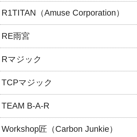
R1TITAN（Amuse Corporation）
RE雨宮
Rマジック
TCPマジック
TEAM B-A-R
Workshop匠（Carbon Junkie）