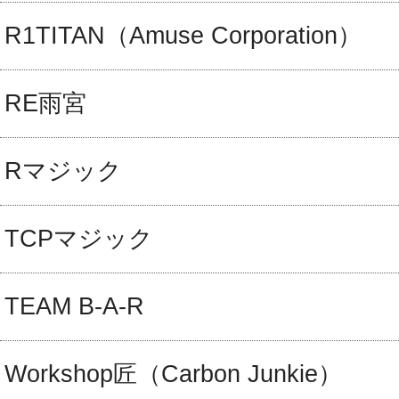
R1TITAN（Amuse Corporation）
RE雨宮
Rマジック
TCPマジック
TEAM B-A-R
Workshop匠（Carbon Junkie）