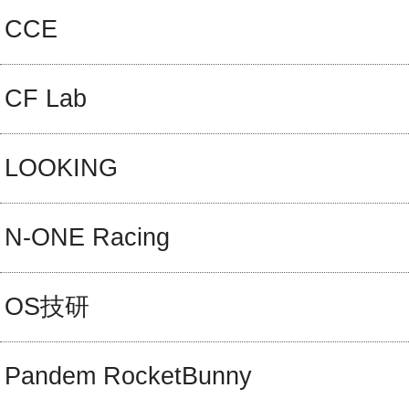
CCE
CF Lab
LOOKING
N-ONE Racing
OS技研
Pandem RocketBunny