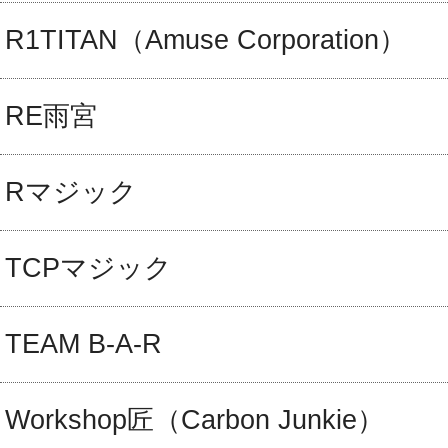
R1TITAN（Amuse Corporation）
RE雨宮
Rマジック
TCPマジック
TEAM B-A-R
Workshop匠（Carbon Junkie）