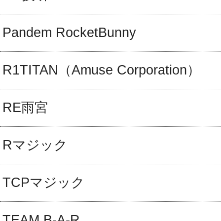
Pandem RocketBunny
R1TITAN（Amuse Corporation）
RE雨宮
Rマジック
TCPマジック
TEAM B-A-R