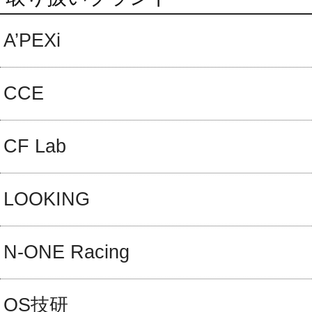
A’PEXi
CCE
CF Lab
LOOKING
N-ONE Racing
OS技研