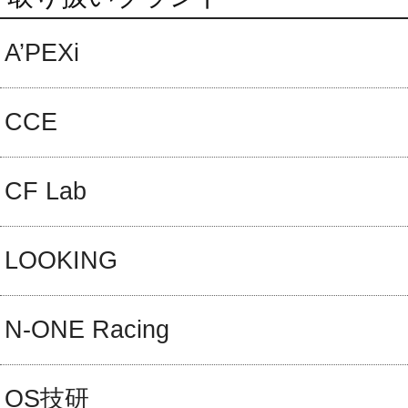
A’PEXi
CCE
CF Lab
LOOKING
N-ONE Racing
OS技研