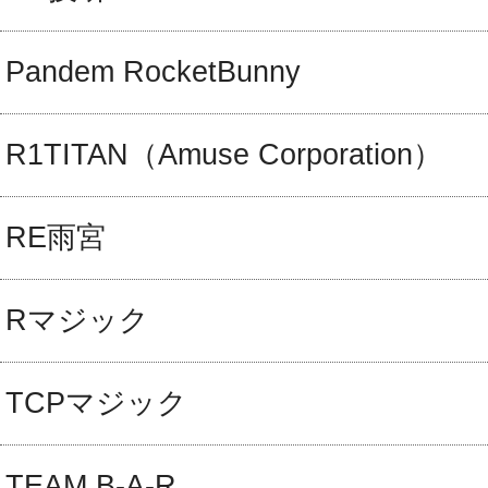
Pandem RocketBunny
R1TITAN（Amuse Corporation）
RE雨宮
Rマジック
TCPマジック
TEAM B-A-R