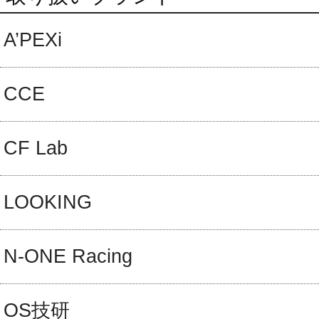
A’PEXi
CCE
CF Lab
LOOKING
N-ONE Racing
OS技研