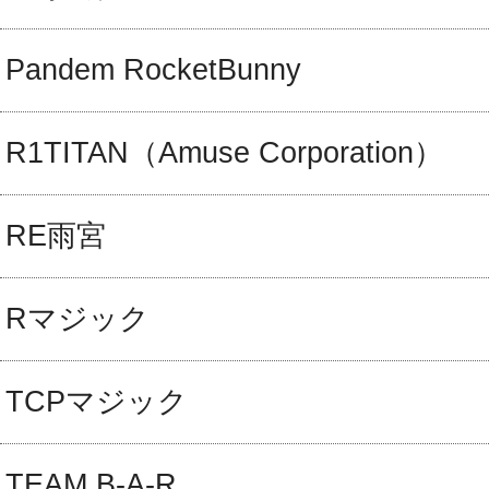
Pandem RocketBunny
R1TITAN（Amuse Corporation）
RE雨宮
Rマジック
TCPマジック
TEAM B-A-R