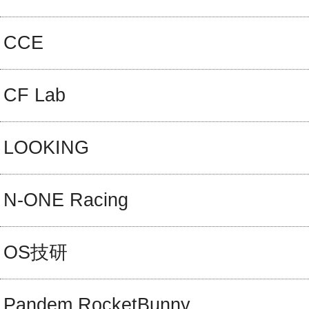
CCE
CF Lab
LOOKING
N-ONE Racing
OS技研
Pandem RocketBunny