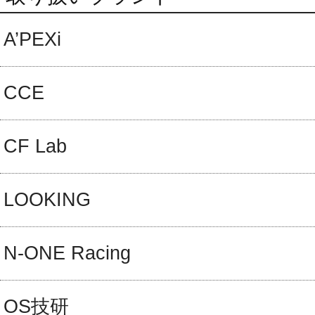
A’PEXi
CCE
CF Lab
LOOKING
N-ONE Racing
OS技研