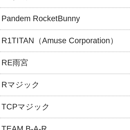
Pandem RocketBunny
R1TITAN（Amuse Corporation）
RE雨宮
Rマジック
TCPマジック
TEAM B-A-R