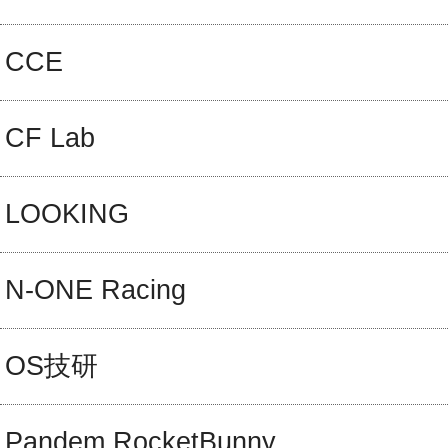
CCE
CF Lab
LOOKING
N-ONE Racing
OS技研
Pandem RocketBunny