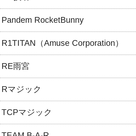
Pandem RocketBunny
R1TITAN（Amuse Corporation）
RE雨宮
Rマジック
TCPマジック
TEAM B-A-R