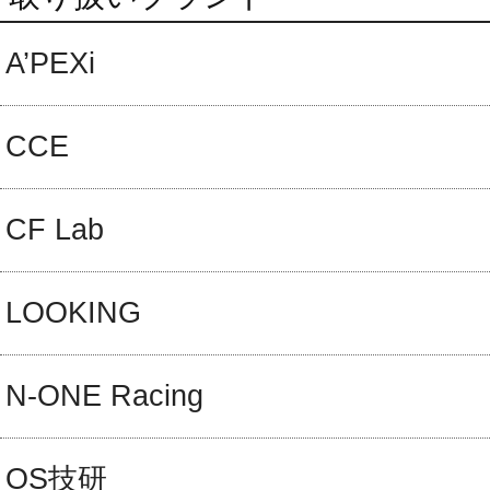
A’PEXi
CCE
CF Lab
LOOKING
N-ONE Racing
OS技研