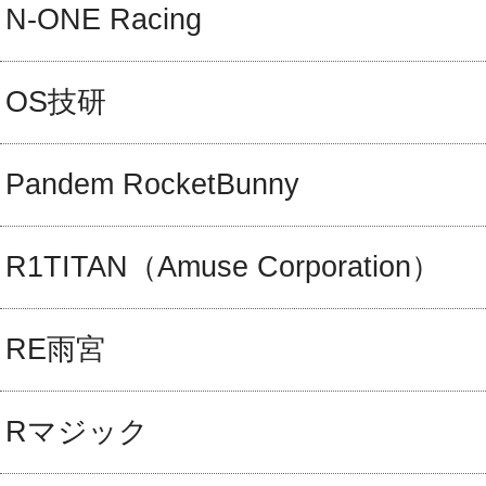
N-ONE Racing
OS技研
Pandem RocketBunny
R1TITAN（Amuse Corporation）
RE雨宮
Rマジック