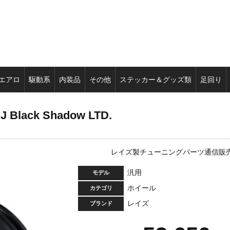
エアロ
駆動系
内装品
その他
ステッカー＆グッズ類
足回り
J Black Shadow LTD.
レイズ製チューニングパーツ通信販
汎用
モデル
ホイール
カテゴリ
レイズ
ブランド