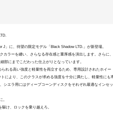
LTD.
 J」に、待望の限定モデル「Black Shadow LTD.」が新登場。
クカラーを纏い、さらなる存在感と重厚感を演出します。さらに
ど、細部にまでこだわった仕上がりとなっています。
×4に求められる高い強度と軽量性を両立するため、専用設計されたホイー
アウトにより、このクラスが求める強度を十分に満たし、軽量性にも
、シエラ用にはディープコーンディスクをそれぞれ最適なインセ
手に。
と共に、荒野を駆け、ロックを乗り越えろ。