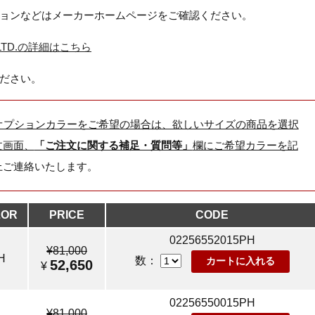
ョンなどはメーカーホームページをご確認ください。
dow LTD.の詳細はこちら
ださい。
オプションカラーをご希望の場合は、欲しいサイズの商品を選択
文画面、
「ご注文に関する補足・質問等」
欄にご希望カラーを記
上ご連絡いたします。
LOR
PRICE
CODE
02256552015PH
¥81,000
H
数：
52,650
¥
02256550015PH
¥81,000