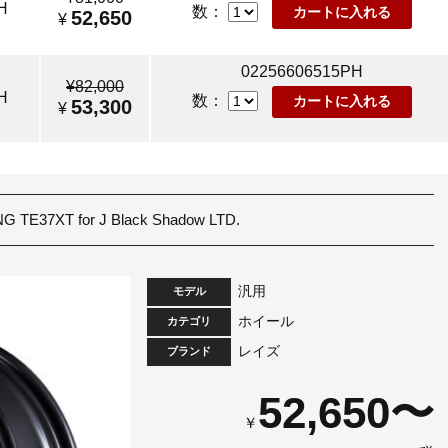
H
数：
52,650
¥
02256606515PH
¥82,000
H
数：
53,300
¥
 TE37XT for J Black Shadow LTD.
汎用
モデル
ホイール
カテゴリ
レイズ
ブランド
52,650〜
￥