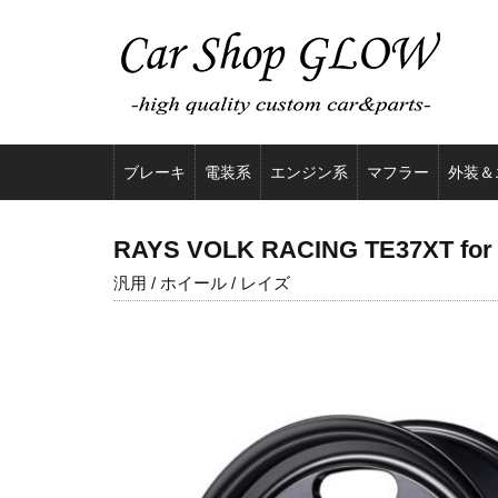
ブレーキ
電装系
エンジン系
マフラー
外装＆
RAYS VOLK RACING TE37XT for 
汎用 / ホイール / レイズ