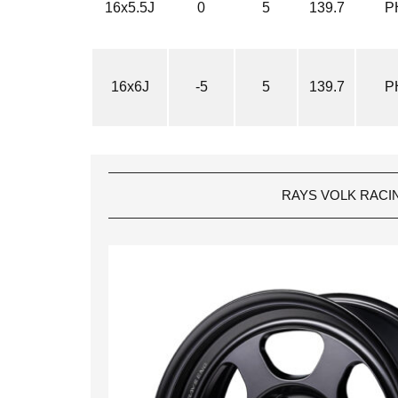
16x5.5J
0
5
139.7
P
16x6J
-5
5
139.7
P
RAYS VOLK RACING