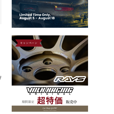
、
寄
ッ