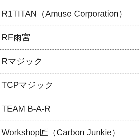
R1TITAN（Amuse Corporation）
RE雨宮
Rマジック
TCPマジック
TEAM B-A-R
Workshop匠（Carbon Junkie）