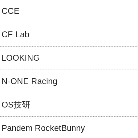
CCE
CF Lab
LOOKING
N-ONE Racing
OS技研
Pandem RocketBunny