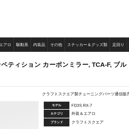
エアロ
駆動系
内装品
その他
ステッカー＆グッズ類
足回り
ィション カーボンミラー, TCA-F, ブル
クラフトスクエア製チューニングパーツ通信販
FD3S RX-7
モデル
外装＆エアロ
カテゴリ
クラフトスクエア
ブランド