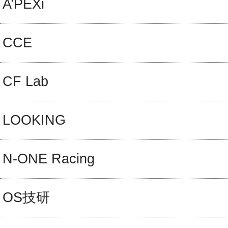
A’PEXi
CCE
CF Lab
LOOKING
N-ONE Racing
OS技研