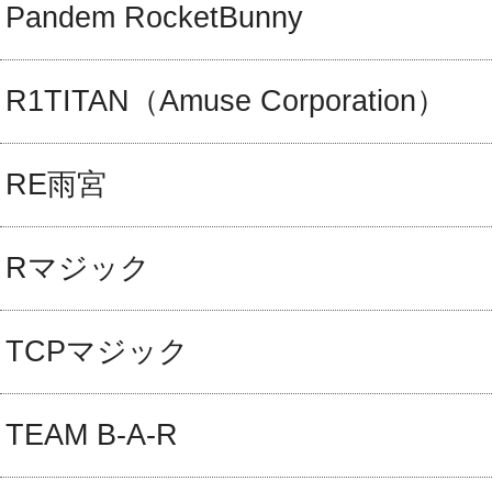
Pandem RocketBunny
R1TITAN（Amuse Corporation）
RE雨宮
Rマジック
TCPマジック
TEAM B-A-R