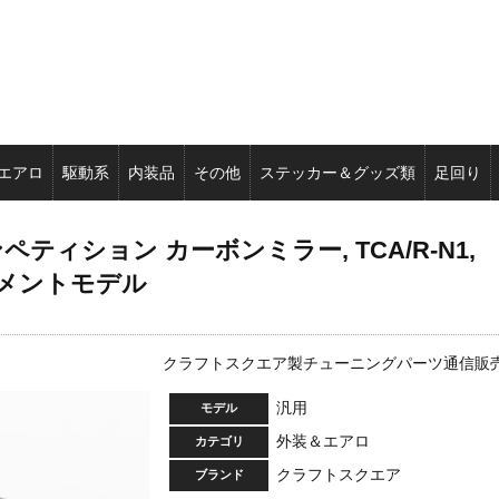
エアロ
駆動系
内装品
その他
ステッカー＆グッズ類
足回り
ィション カーボンミラー, TCA/R-N1,
チメントモデル
クラフトスクエア製チューニングパーツ通信販
汎用
モデル
外装＆エアロ
カテゴリ
クラフトスクエア
ブランド