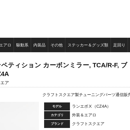
エアロ
駆動系
内装品
その他
ステッカー＆グッズ類
足回り
ィション カーボンミラー, TCA/R-F, ブ
4A
クエア
クラフトスクエア製チューニングパーツ通信販
ランエボⅩ（CZ4A）
モデル
外装＆エアロ
カテゴリ
クラフトスクエア
ブランド