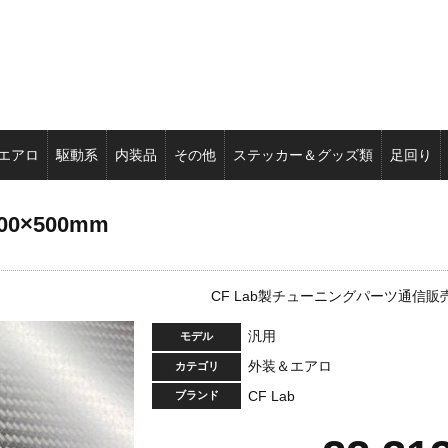
エアロ
駆動系
内装品
その他
ステッカー＆グッズ類
足回り
00×500mm
CF Lab製チューニングパーツ通信販
汎用
モデル
外装＆エアロ
カテゴリ
CF Lab
ブランド