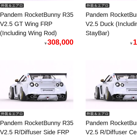
外装＆エアロ
外装＆エアロ
Pandem RocketBunny R35
Pandem RocketBu
V2.5 GT Wing FRP
V2.5 Duck (Includi
(Including Wing Rod)
StayBar)
308,000
1
￥
￥
外装＆エアロ
外装＆エアロ
Pandem RocketBunny R35
Pandem RocketBu
V2.5 R/Diffuser Side FRP
V2.5 R/Diffuser Ce