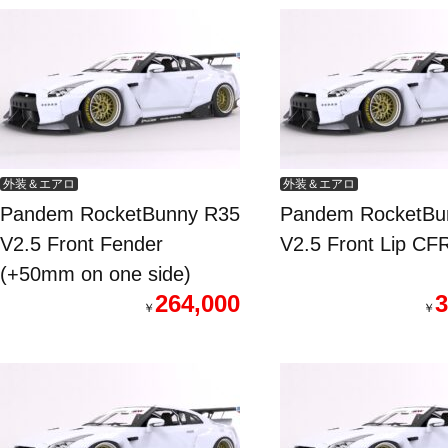
外装＆エアロ
外装＆エアロ
Pandem RocketBunny R35
Pandem RocketBu
V2.5 Front Fender
V2.5 Front Lip CF
(+50mm on one side)
264,000
3
￥
￥