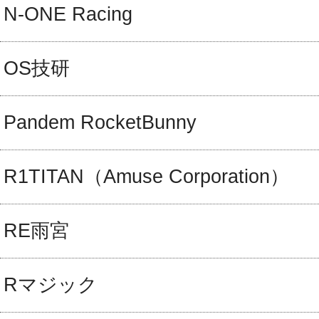
N-ONE Racing
OS技研
Pandem RocketBunny
R1TITAN（Amuse Corporation）
RE雨宮
Rマジック