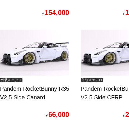
154,000
1
￥
￥
外装＆エアロ
外装＆エアロ
Pandem RocketBunny R35
Pandem RocketBu
V2.5 Side Canard
V2.5 Side CFRP
66,000
2
￥
￥