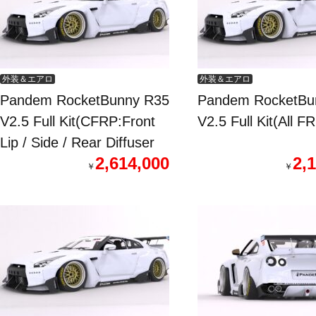
外装＆エアロ
外装＆エアロ
Pandem RocketBunny R35
Pandem RocketBu
V2.5 Full Kit(CFRP:Front
V2.5 Full Kit(All F
Lip / Side / Rear Diffuser
2,614,000
2,
Side /GTW)
￥
￥